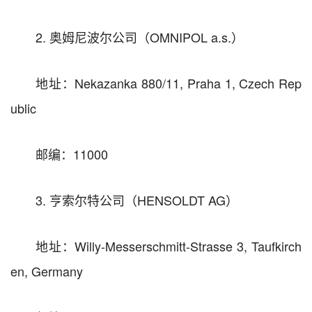
2. 奥姆尼波尔公司（OMNIPOL a.s.）
地址：Nekazanka 880/11, Praha 1, Czech Rep
ublic
邮编：11000
3. 亨索尔特公司（HENSOLDT AG）
地址：Willy-Messerschmitt-Strasse 3, Taufkirch
en, Germany