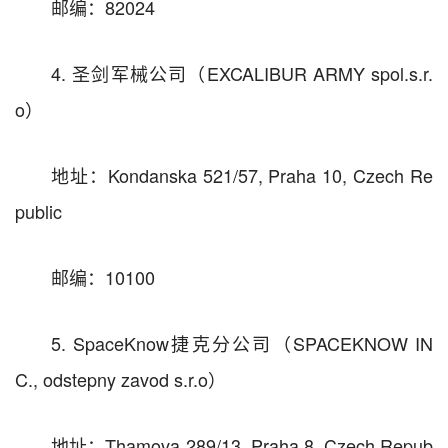
邮编：82024
4. 圣剑军械公司（EXCALIBUR ARMY spol.s.r.
o）
地址：Kondanska 521/57, Praha 10, Czech Re
public
邮编：10100
5. SpaceKnow捷克分公司（SPACEKNOW IN
C., odstepny zavod s.r.o）
地址：Thamova 289/13, Praha 8, Czech Repub